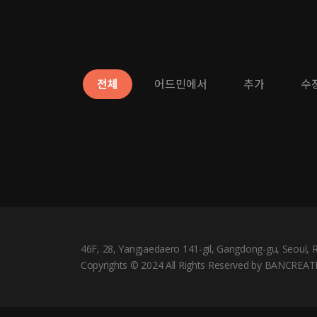
전체
어드민에서
추가
수
46F, 28, Yangjaedaero 141-gil, Gangdong-gu, Seoul, 
Copyrights © 2024 All Rights Reserved by BANCREATI